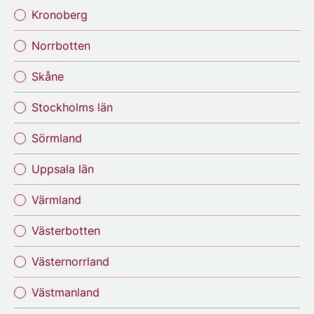
Kronoberg
Norrbotten
Skåne
Stockholms län
Sörmland
Uppsala län
Värmland
Västerbotten
Västernorrland
Västmanland