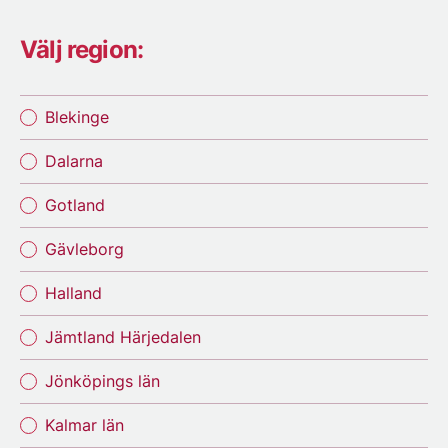
Välj region:
Blekinge
Dalarna
Gotland
Gävleborg
Halland
Jämtland Härjedalen
Jönköpings län
Kalmar län