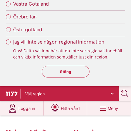
Västra Götaland
Örebro län
Östergötland
Jag vill inte se någon regional information
Obs! Detta val innebär att du inte ser regionalt innehåll
och viktig information som gäller just din region.
Stäng regionsväljaren
Stäng
Välj
region
Till startsidan för 1177
på 1177.se
på 1177.se
Meny
Logga in
Hitta vård