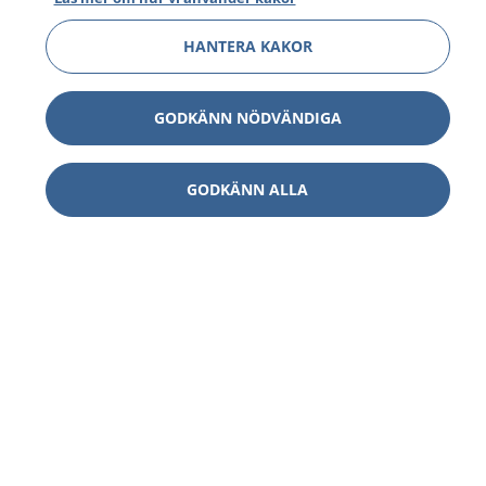
HANTERA KAKOR
GODKÄNN NÖDVÄNDIGA
GODKÄNN ALLA
1177
–
tryggt om din hälsa och vård
På 1177.se får du råd om hälsa och information om
sjukdomar och vilka mottagningar du kan kontakta.
Logga in för att läsa din journal och göra dina
vårdärenden. Ring telefonnummer 1177 för
sjukvårdsrådgivning dygnet runt.
1177 ger dig råd när du vill må bättre.