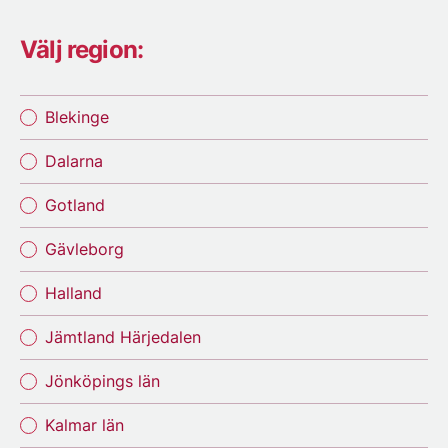
Välj region:
Blekinge
Dalarna
Gotland
Gävleborg
Halland
Jämtland Härjedalen
Jönköpings län
Kalmar län