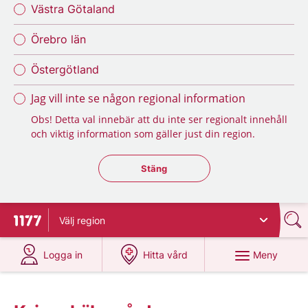
Västra Götaland
Örebro län
Östergötland
Jag vill inte se någon regional information
Obs! Detta val innebär att du inte ser regionalt innehåll
och viktig information som gäller just din region.
Stäng regionsväljaren
Stäng
Välj
region
Till startsidan för 1177
på 1177.se
på 1177.se
Meny
Logga in
Hitta vård