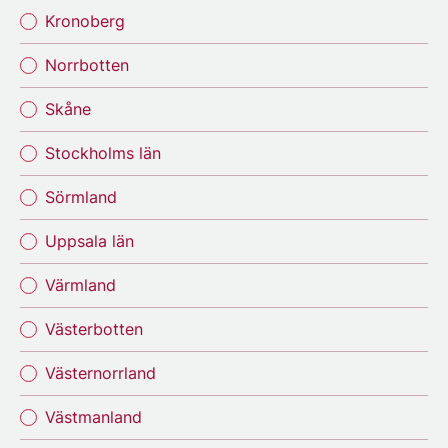
Kronoberg
Norrbotten
Skåne
Stockholms län
Sörmland
Uppsala län
Värmland
Västerbotten
Västernorrland
Västmanland