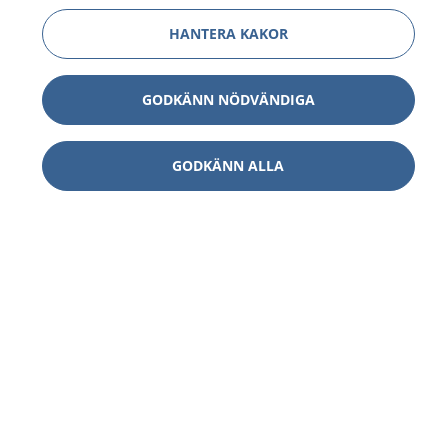
HANTERA KAKOR
GODKÄNN NÖDVÄNDIGA
GODKÄNN ALLA
1177
–
tryggt om din hälsa och vård
På 1177.se får du råd om hälsa och information om
sjukdomar och vilka mottagningar du kan kontakta.
Logga in för att läsa din journal och göra dina
vårdärenden. Ring telefonnummer 1177 för
sjukvårdsrådgivning dygnet runt.
1177 ger dig råd när du vill må bättre.