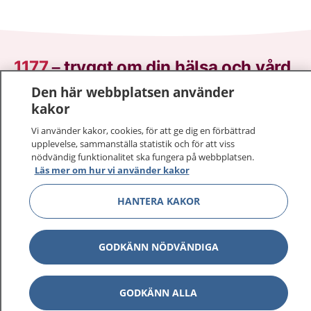
1177
–
tryggt om din hälsa och vård
Den här webbplatsen använder
På 1177.se får du råd om hälsa och information om
kakor
sjukdomar och vilka mottagningar du kan kontakta.
Vi använder kakor, cookies, för att ge dig en förbättrad
Logga in för att läsa din journal och göra dina
upplevelse, sammanställa statistik och för att viss
vårdärenden. Ring telefonnummer 1177 för
nödvändig funktionalitet ska fungera på webbplatsen.
sjukvårdsrådgivning dygnet runt.
Läs mer om hur vi använder kakor
1177 ger dig råd när du vill må bättre.
HANTERA KAKOR
GODKÄNN NÖDVÄNDIGA
Visa inn
1177 på flera språk
GODKÄNN ALLA
Visa inn