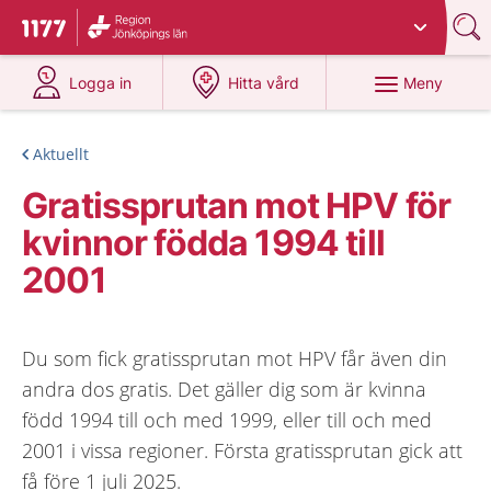
Du har valt region
Jönköpings län
.
Till startsidan för 1177
på 1177.se
på 1177.se
Meny
Logga in
Hitta vård
Aktuellt
Gratissprutan mot HPV för
kvinnor födda 1994 till
2001
Du som fick gratissprutan mot HPV får även din
andra dos gratis. Det gäller dig som är kvinna
född 1994 till och med 1999, eller till och med
2001 i vissa regioner. Första gratissprutan gick att
få före 1 juli 2025.