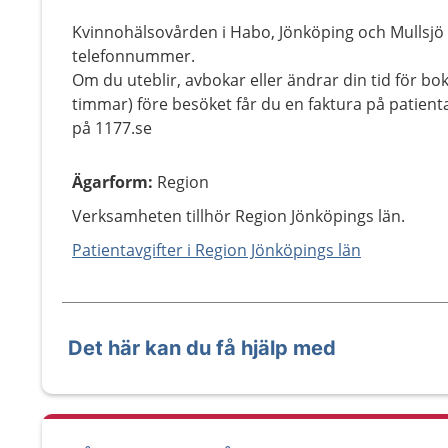
Kvinnohälsovården i Habo, Jönköping och Mulls
telefonnummer.
Om du uteblir, avbokar eller ändrar din tid för b
timmar) före besöket får du en faktura på patient
på 1177.se
Ägarform
:
Region
Verksamheten tillhör Region Jönköpings län.
Patientavgifter i Region Jönköpings län
Det här kan du få hjälp med