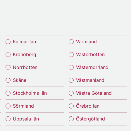
Kalmar län
Värmland
Kronoberg
Västerbotten
Norrbotten
Västernorrland
Skåne
Västmanland
Stockholms län
Västra Götaland
Sörmland
Örebro län
Uppsala län
Östergötland