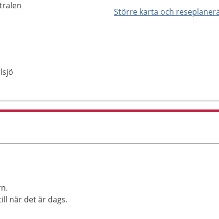
tralen
Större karta och reseplaner
lsjö
rn.
ill när det är dags.