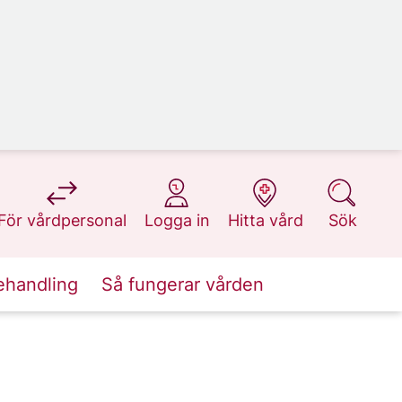
på 1177.se
på 1177.se
på 1177.se
på 1177.se
För vårdpersonal
Logga in
Hitta vård
Sök
ehandling
Så fungerar vården