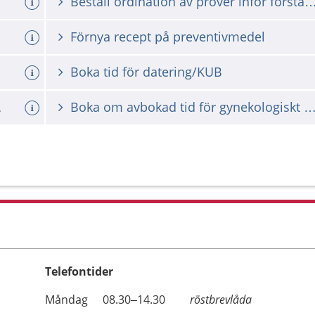
tet
Beställ ordination av prover inför första inskrivningen vi
Förnya recept på preventivmedel
Boka tid för datering/KUB
cellprov
Boka om avbokad tid för gynekologiskt ce
Telefontider
Öppettider
Kommentarer
Måndag
08.30–14.30
röstbrevlåda
Dag