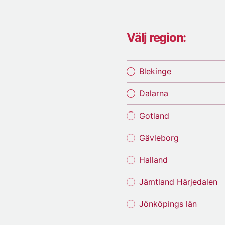
Välj region:
Blekinge
Dalarna
Gotland
Gävleborg
Halland
Jämtland Härjedalen
Jönköpings län