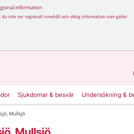
regional information
 du inte ser regionalt innehåll och viktig information som gäller
ador
Sjukdomar & besvär
Undersökning & b
jö, Mullsjö
ö, Mullsjö