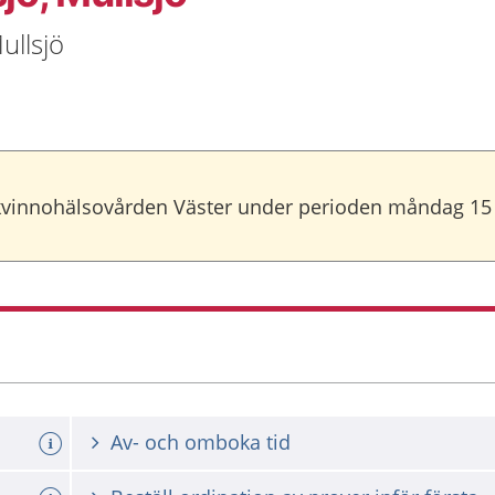
ullsjö
l kvinnohälsovården Väster under perioden måndag 15 j
Av- och omboka tid