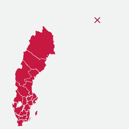
Stäng regionsvälj