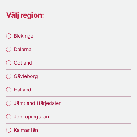
Välj region:
Blekinge
Dalarna
Gotland
Gävleborg
Halland
Jämtland Härjedalen
Jönköpings län
Kalmar län