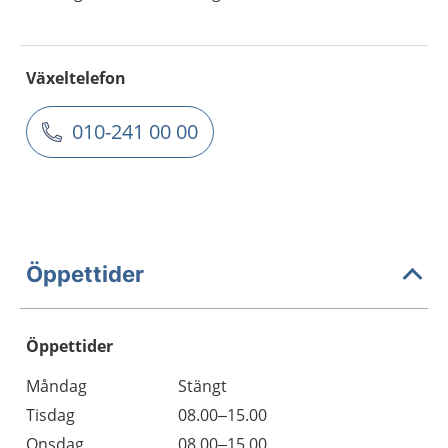
Växeltelefon
010-241 00 00
Öppettider
Öppettider
Öppettider
Kommentarer
Måndag
Stängt
Dag
Tisdag
08.00–15.00
Onsdag
08.00–15.00