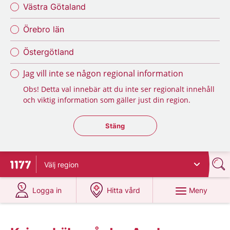
Västra Götaland
Örebro län
Östergötland
Jag vill inte se någon regional information
Obs! Detta val innebär att du inte ser regionalt innehåll
och viktig information som gäller just din region.
Stäng regionsväljaren
Stäng
Välj
region
Till startsidan för 1177
på 1177.se
på 1177.se
Meny
Logga in
Hitta vård