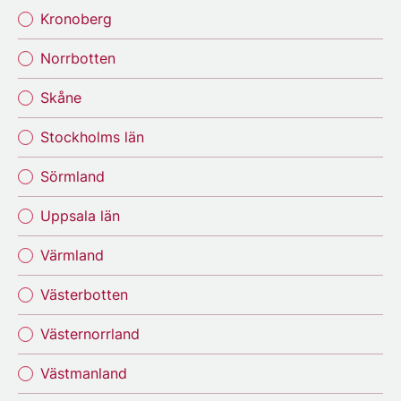
Kronoberg
Norrbotten
Skåne
Stockholms län
Sörmland
Uppsala län
Värmland
Västerbotten
Västernorrland
Västmanland