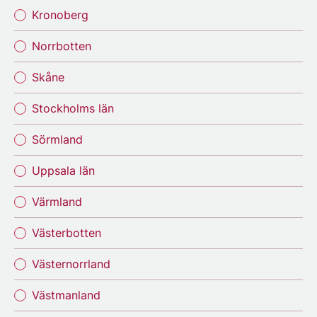
Kronoberg
Norrbotten
Skåne
Stockholms län
Sörmland
Uppsala län
Värmland
Västerbotten
Västernorrland
Västmanland