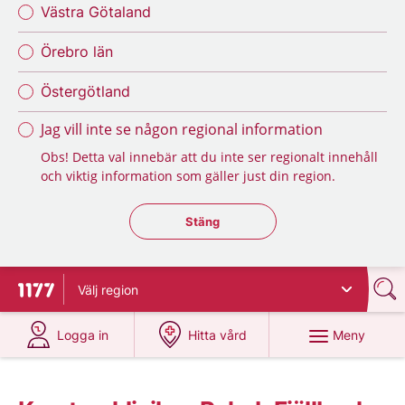
Västra Götaland
Örebro län
Östergötland
Jag vill inte se någon regional information
Obs! Detta val innebär att du inte ser regionalt innehåll
och viktig information som gäller just din region.
Stäng regionsväljaren
Stäng
Välj
region
Till startsidan för 1177
på 1177.se
på 1177.se
Meny
Logga in
Hitta vård