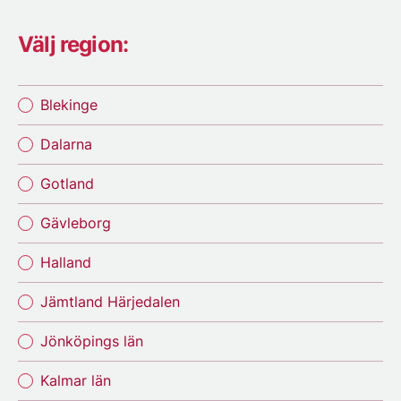
Välj region:
Blekinge
Dalarna
Gotland
Gävleborg
Halland
Jämtland Härjedalen
Jönköpings län
Kalmar län