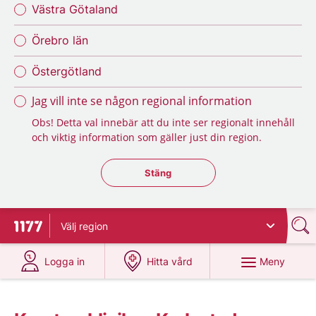
Västra Götaland
Örebro län
Östergötland
Jag vill inte se någon regional information
Obs! Detta val innebär att du inte ser regionalt innehåll
och viktig information som gäller just din region.
Stäng regionsväljaren
Stäng
Välj
region
Till startsidan för 1177
på 1177.se
på 1177.se
Meny
Logga in
Hitta vård