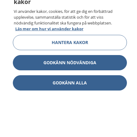
kakor
Vi använder kakor, cookies, för att ge dig en förbättrad
upplevelse, sammanställa statistik och för att viss
nödvändig funktionalitet ska fungera på webbplatsen.
Läs mer om hur vi använder kakor
HANTERA KAKOR
GODKÄNN NÖDVÄNDIGA
1177
–
tryggt om din hälsa och vård
GODKÄNN ALLA
På 1177.se får du råd om hälsa och information om
sjukdomar och vilka mottagningar du kan kontakta.
Logga in för att läsa din journal och göra dina
vårdärenden. Ring telefonnummer 1177 för
sjukvårdsrådgivning dygnet runt.
1177 ger dig råd när du vill må bättre.