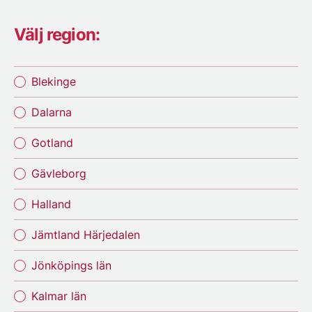
Välj region:
Blekinge
Dalarna
Gotland
Gävleborg
Halland
Jämtland Härjedalen
Jönköpings län
Kalmar län