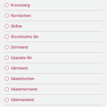
Kronoberg
Norrbotten
Skåne
Stockholms län
Sörmland
Uppsala län
Värmland
Västerbotten
Västernorrland
Västmanland