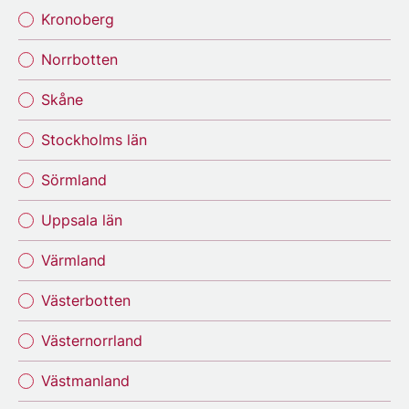
Kronoberg
Norrbotten
Skåne
Stockholms län
Sörmland
Uppsala län
Värmland
Västerbotten
Västernorrland
Västmanland