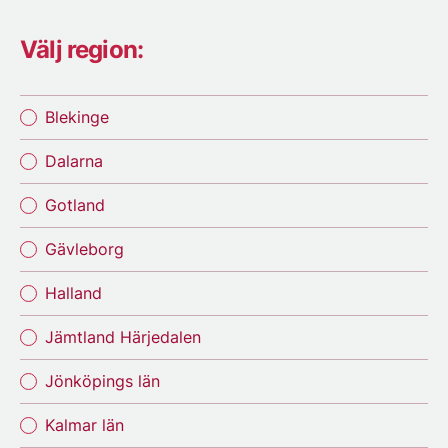
Välj region:
Blekinge
Dalarna
Gotland
Gävleborg
Halland
Jämtland Härjedalen
Jönköpings län
Kalmar län