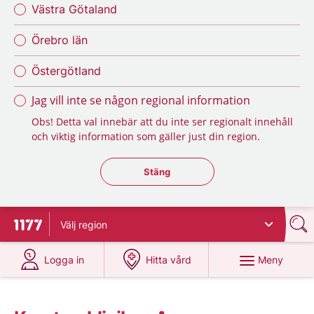
Västra Götaland
Örebro län
Östergötland
Jag vill inte se någon regional information
Obs! Detta val innebär att du inte ser regionalt innehåll
och viktig information som gäller just din region.
Stäng regionsväljaren
Stäng
Välj
region
Till startsidan för 1177
på 1177.se
på 1177.se
Meny
Logga in
Hitta vård