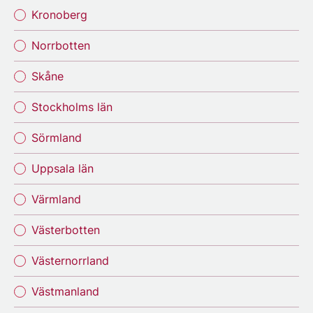
Kronoberg
Norrbotten
Skåne
Stockholms län
Sörmland
Uppsala län
Värmland
Västerbotten
Västernorrland
Västmanland