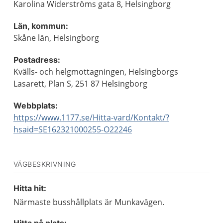
Karolina Widerströms gata 8, Helsingborg
Län, kommun:
Skåne län, Helsingborg
Postadress:
Kvälls- och helgmottagningen, Helsingborgs
Lasarett, Plan S, 251 87 Helsingborg
Webbplats:
https://www.1177.se/Hitta-vard/Kontakt/?
hsaid=SE162321000255-O22246
VÄGBESKRIVNING
Hitta hit:
Närmaste busshållplats är Munkavägen.
Hitta på plats: