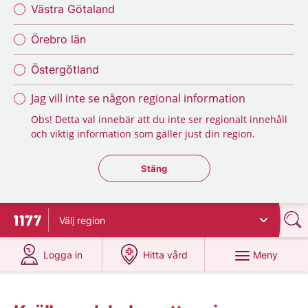
Västra Götaland
Örebro län
Östergötland
Jag vill inte se någon regional information
Obs! Detta val innebär att du inte ser regionalt innehåll
och viktig information som gäller just din region.
Stäng regionsväljaren
Stäng
Välj
region
Till startsidan för 1177
på 1177.se
på 1177.se
Meny
Logga in
Hitta vård