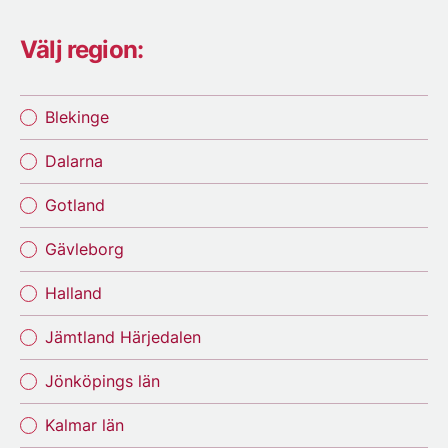
Välj region:
Blekinge
Dalarna
Gotland
Gävleborg
Halland
Jämtland Härjedalen
Jönköpings län
Kalmar län