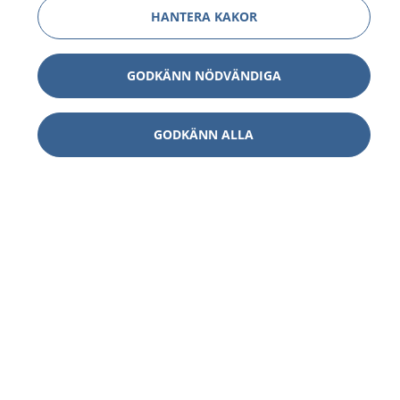
HANTERA KAKOR
GODKÄNN NÖDVÄNDIGA
GODKÄNN ALLA
1177
–
tryggt om din hälsa och vård
På 1177.se får du råd om hälsa och information om
sjukdomar och vilka mottagningar du kan kontakta.
Logga in för att läsa din journal och göra dina