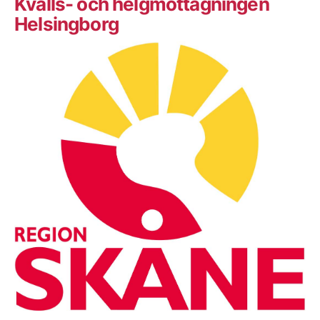
Kvälls- och helgmottagningen
Helsingborg