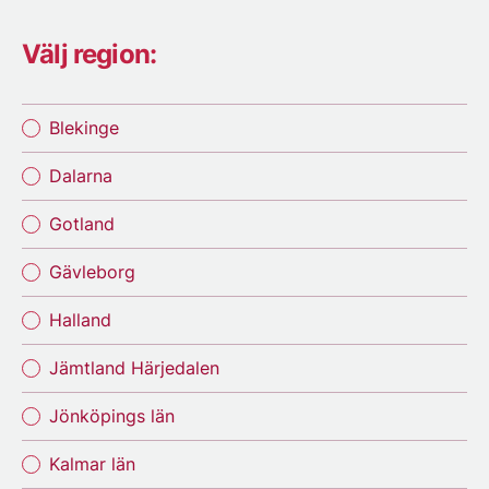
Välj region:
Blekinge
Dalarna
Gotland
Gävleborg
Halland
Jämtland Härjedalen
Jönköpings län
Kalmar län