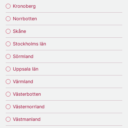
Kronoberg
Norrbotten
Skåne
Stockholms län
Sörmland
Uppsala län
Värmland
Västerbotten
Västernorrland
Västmanland