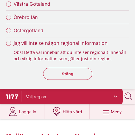
Västra Götaland
Örebro län
Östergötland
Jag vill inte se någon regional information
Obs! Detta val innebär att du inte ser regionalt innehåll
och viktig information som gäller just din region.
Stäng regionsväljaren
Stäng
Välj
region
Till startsidan för 1177
på 1177.se
på 1177.se
Meny
Logga in
Hitta vård