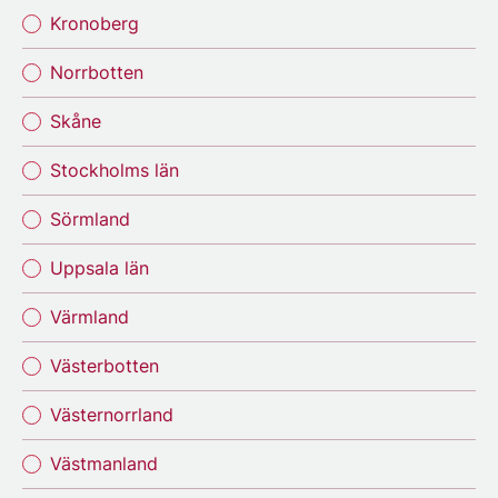
Kronoberg
Norrbotten
Skåne
Stockholms län
Sörmland
Uppsala län
Värmland
Västerbotten
Västernorrland
Västmanland