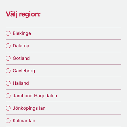
Välj region:
Blekinge
Dalarna
Gotland
Gävleborg
Halland
Jämtland Härjedalen
Jönköpings län
Kalmar län