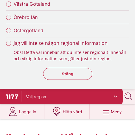
Västra Götaland
Örebro län
Östergötland
Jag vill inte se någon regional information
Obs! Detta val innebär att du inte ser regionalt innehåll
och viktig information som gäller just din region.
Stäng regionsväljaren
Stäng
Välj
region
Till startsidan för 1177
på 1177.se
på 1177.se
Meny
Logga in
Hitta vård