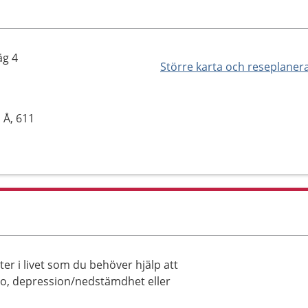
äg 4
Större karta och reseplaner
 Å, 611
er i livet som du behöver hjälp att
oro, depression/nedstämdhet eller