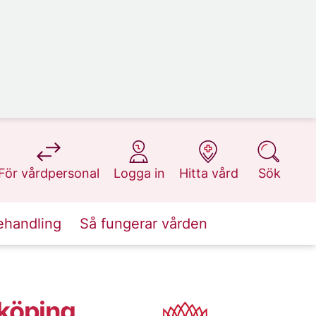
på 1177.se
på 1177.se
på 1177.se
på 1177.se
För vårdpersonal
Logga in
Hitta vård
Sök
ehandling
Så fungerar vården
köping