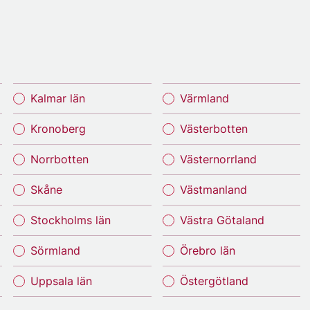
Kalmar län
Värmland
Kronoberg
Västerbotten
Norrbotten
Västernorrland
Skåne
Västmanland
Stockholms län
Västra Götaland
Sörmland
Örebro län
Uppsala län
Östergötland