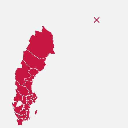
Stäng regionsvälj