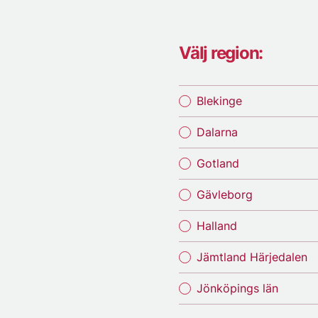
Välj region:
Blekinge
Dalarna
Gotland
Gävleborg
Halland
Jämtland Härjedalen
Jönköpings län