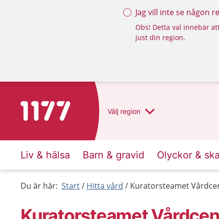
Jag vill inte se någon 
Obs! Detta val innebär att
just din region.
Till startsidan för 1177
Välj
region
Liv & hälsa
Barn & gravid
Olyckor & sk
Du är här:
Start
Hitta vård
Kuratorsteamet Vårdcen
Kuratorsteamet Vårdcen