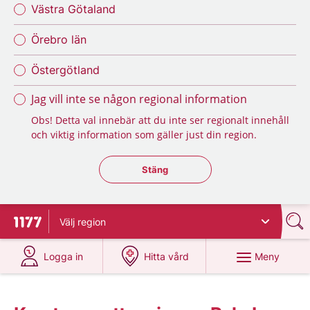
Västra Götaland
Örebro län
Östergötland
Jag vill inte se någon regional information
Obs! Detta val innebär att du inte ser regionalt innehåll
och viktig information som gäller just din region.
Stäng regionsväljaren
Stäng
Välj
region
Till startsidan för 1177
på 1177.se
på 1177.se
Meny
Logga in
Hitta vård