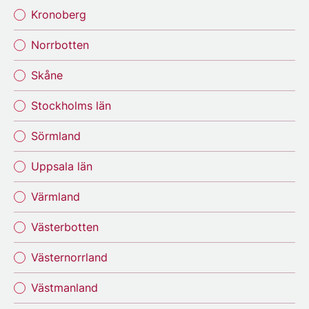
Kronoberg
Norrbotten
Skåne
Stockholms län
Sörmland
Uppsala län
Värmland
Västerbotten
Västernorrland
Västmanland