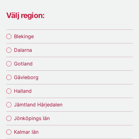
Välj region:
Blekinge
Dalarna
Gotland
Gävleborg
Halland
Jämtland Härjedalen
Jönköpings län
Kalmar län