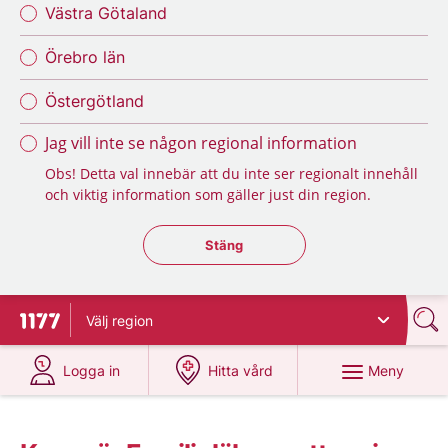
Västra Götaland
Örebro län
Östergötland
Jag vill inte se någon regional information
Obs! Detta val innebär att du inte ser regionalt innehåll
och viktig information som gäller just din region.
Stäng regionsväljaren
Stäng
Välj
region
Till startsidan för 1177
på 1177.se
på 1177.se
Meny
Logga in
Hitta vård