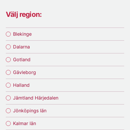
Välj region:
Blekinge
Dalarna
Gotland
Gävleborg
Halland
Jämtland Härjedalen
Jönköpings län
Kalmar län