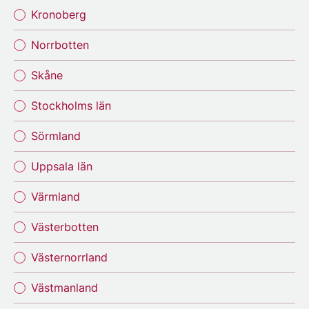
Kronoberg
Norrbotten
Skåne
Stockholms län
Sörmland
Uppsala län
Värmland
Västerbotten
Västernorrland
Västmanland