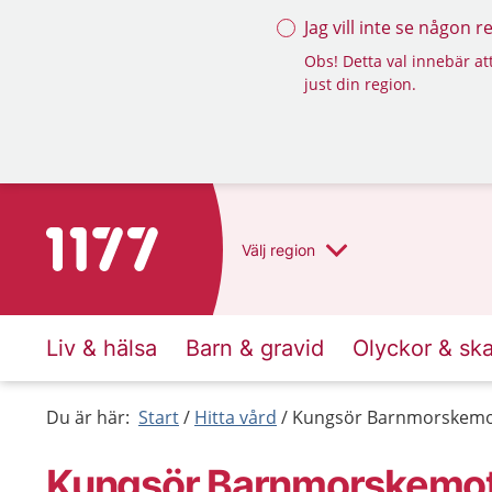
Jag vill inte se någon 
Obs! Detta val innebär att
just din region.
Till startsidan för 1177
Välj
region
Liv & hälsa
Barn & gravid
Olyckor & sk
Du är här:
Start
Hitta vård
Kungsör Barnmorskemo
Kungsör Barnmorskemot