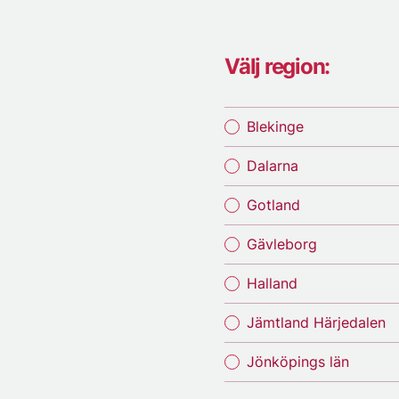
Välj region:
Blekinge
Dalarna
Gotland
Gävleborg
Halland
Jämtland Härjedalen
Jönköpings län