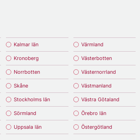
Kalmar län
Värmland
Kronoberg
Västerbotten
Norrbotten
Västernorrland
Skåne
Västmanland
Stockholms län
Västra Götaland
Sörmland
Örebro län
Uppsala län
Östergötland