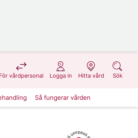
på 1177.se
på 1177.se
på 1177.se
på 1177.se
För vårdpersonal
Logga in
Hitta vård
Sök
ehandling
Så fungerar vården