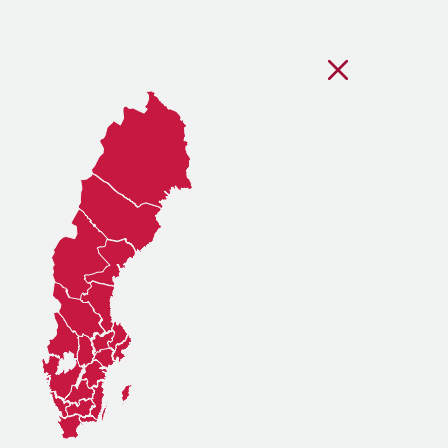
Stäng regionsvälj