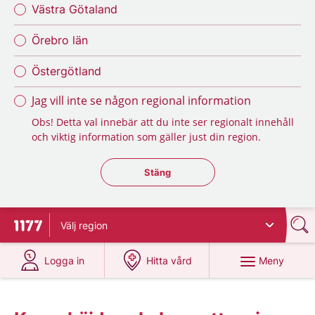
Västra Götaland
Örebro län
Östergötland
Jag vill inte se någon regional information
Obs! Detta val innebär att du inte ser regionalt innehåll
och viktig information som gäller just din region.
Stäng regionsväljaren
Stäng
Välj
region
Till startsidan för 1177
på 1177.se
på 1177.se
Meny
Logga in
Hitta vård