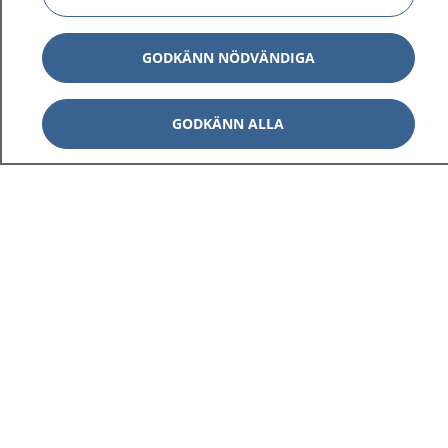
GODKÄNN NÖDVÄNDIGA
GODKÄNN ALLA
1177
–
tryggt om din hälsa och vård
På 1177.se får du råd om hälsa och information om
sjukdomar och vilka mottagningar du kan kontakta.
Logga in för att läsa din journal och göra dina
vårdärenden. Ring telefonnummer 1177 för