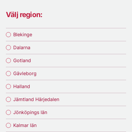
Välj region:
Blekinge
Dalarna
Gotland
Gävleborg
Halland
Jämtland Härjedalen
Jönköpings län
Kalmar län