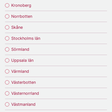
Kronoberg
Norrbotten
Skåne
Stockholms län
Sörmland
Uppsala län
Värmland
Västerbotten
Västernorrland
Västmanland