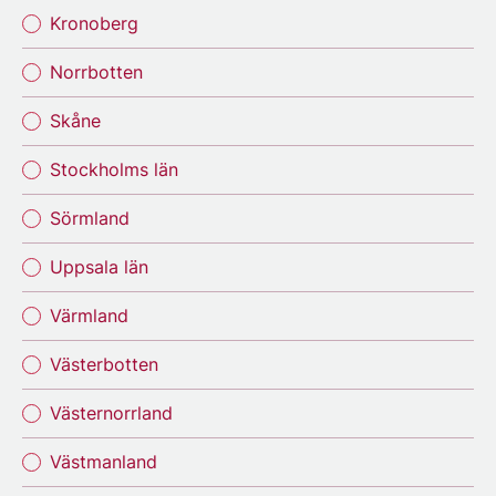
Kronoberg
Norrbotten
Skåne
Stockholms län
Sörmland
Uppsala län
Värmland
Västerbotten
Västernorrland
Västmanland