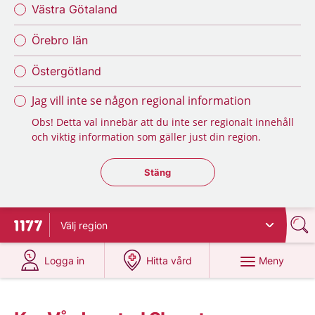
Västra Götaland
Örebro län
Östergötland
Jag vill inte se någon regional information
Obs! Detta val innebär att du inte ser regionalt innehåll
och viktig information som gäller just din region.
Stäng regionsväljaren
Stäng
Välj
region
Till startsidan för 1177
på 1177.se
på 1177.se
Meny
Logga in
Hitta vård