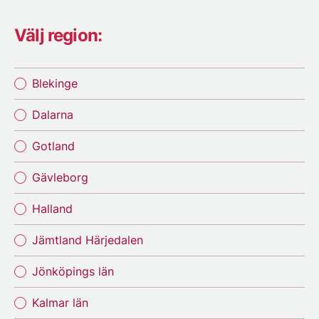
Välj region:
Blekinge
Dalarna
Gotland
Gävleborg
Halland
Jämtland Härjedalen
Jönköpings län
Kalmar län