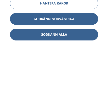
HANTERA KAKOR
GODKÄNN NÖDVÄNDIGA
GODKÄNN ALLA
1177
–
tryggt om din hälsa och vård