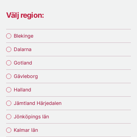
Välj region:
Blekinge
Dalarna
Gotland
Gävleborg
Halland
Jämtland Härjedalen
Jönköpings län
Kalmar län