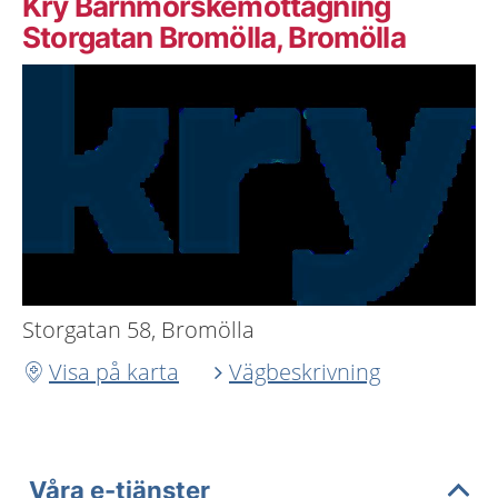
Kry Barnmorskemottagning
Storgatan Bromölla, Bromölla
Storgatan 58, Bromölla
Visa på karta
Vägbeskrivning
Våra e-tjänster