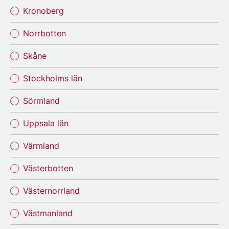
Kronoberg
Norrbotten
Skåne
Stockholms län
Sörmland
Uppsala län
Värmland
Västerbotten
Västernorrland
Västmanland