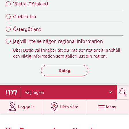
Västra Götaland
Örebro län
Östergötland
Jag vill inte se någon regional information
Obs! Detta val innebär att du inte ser regionalt innehåll
och viktig information som gäller just din region.
Stäng regionsväljaren
Stäng
Välj
region
Till startsidan för 1177
på 1177.se
på 1177.se
Meny
Logga in
Hitta vård