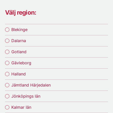
Välj region:
Blekinge
Dalarna
Gotland
Gävleborg
Halland
Jämtland Härjedalen
Jönköpings län
Kalmar län