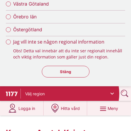
Västra Götaland
Örebro län
Östergötland
Jag vill inte se någon regional information
Obs! Detta val innebär att du inte ser regionalt innehåll
och viktig information som gäller just din region.
Stäng regionsväljaren
Stäng
Välj
region
Till startsidan för 1177
på 1177.se
på 1177.se
Meny
Logga in
Hitta vård