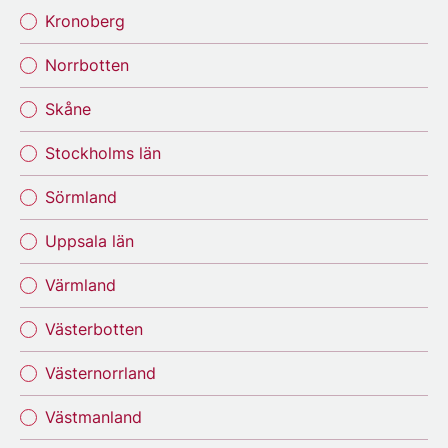
Kronoberg
Norrbotten
Skåne
Stockholms län
Sörmland
Uppsala län
Värmland
Västerbotten
Västernorrland
Västmanland