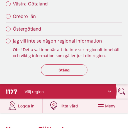
Västra Götaland
Örebro län
Östergötland
Jag vill inte se någon regional information
Obs! Detta val innebär att du inte ser regionalt innehåll
och viktig information som gäller just din region.
Stäng regionsväljaren
Stäng
Välj
region
Till startsidan för 1177
på 1177.se
på 1177.se
Meny
Logga in
Hitta vård