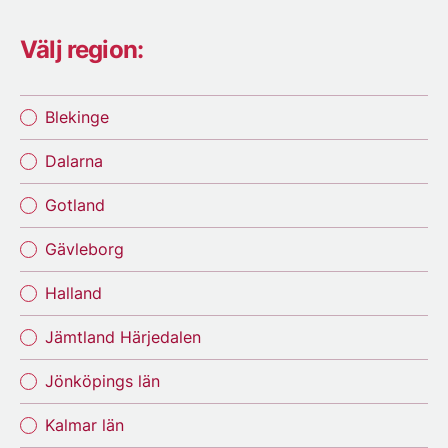
Välj region:
Blekinge
Dalarna
Gotland
Gävleborg
Halland
Jämtland Härjedalen
Jönköpings län
Kalmar län