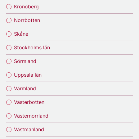
Kronoberg
Norrbotten
Skåne
Stockholms län
Sörmland
Uppsala län
Värmland
Västerbotten
Västernorrland
Västmanland