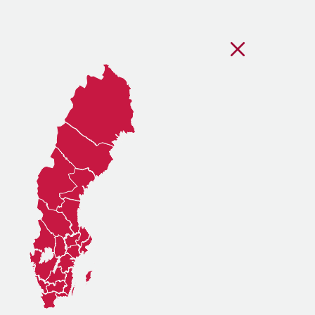
Stäng regionsvälj