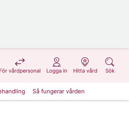
på 1177.se
på 1177.se
på 1177.se
på 1177.se
För vårdpersonal
Logga in
Hitta vård
Sök
ehandling
Så fungerar vården