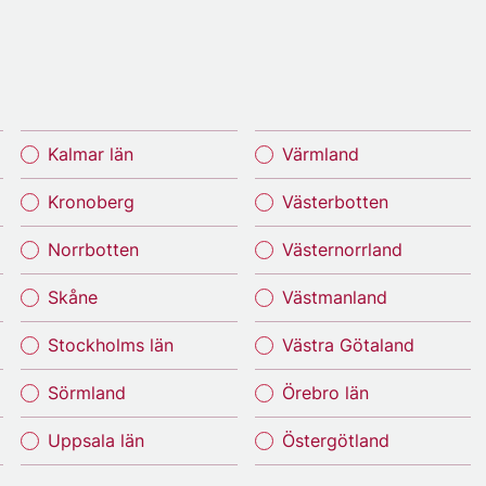
Kalmar län
Värmland
Kronoberg
Västerbotten
Norrbotten
Västernorrland
Skåne
Västmanland
Stockholms län
Västra Götaland
Sörmland
Örebro län
Uppsala län
Östergötland