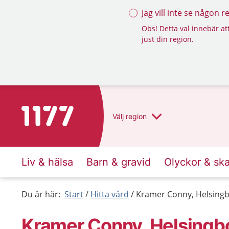
Jag vill inte se någon 
Obs! Detta val innebär att
just din region.
Till startsidan för 1177
Välj
region
Liv & hälsa
Barn & gravid
Olyckor & sk
Du är här:
Start
Hitta vård
Kramer Conny, Helsing
Kramer Conny, Helsingb