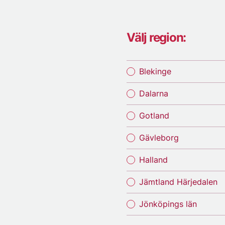
Välj region:
Blekinge
Dalarna
Gotland
Gävleborg
Halland
Jämtland Härjedalen
Jönköpings län