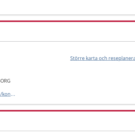
Större karta och reseplaner
GBORG
https://www.1177.se/hitta-vard/kontaktkort/Kramer-Conny-Helsingborg/