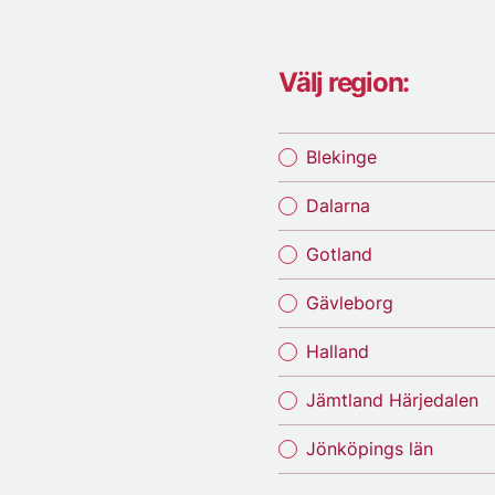
Välj region:
Blekinge
Dalarna
Gotland
Gävleborg
Halland
Jämtland Härjedalen
Jönköpings län