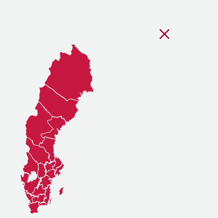
Stäng regionsvälj