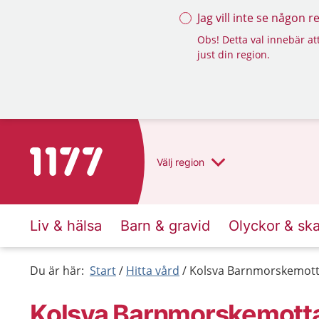
Jag vill inte se någon 
Obs! Detta val innebär att
just din region.
Till startsidan för 1177
Välj
region
Liv & hälsa
Barn & gravid
Olyckor & sk
Du är här:
Start
Hitta vård
Kolsva Barnmorskemott
Kolsva Barnmorskemott