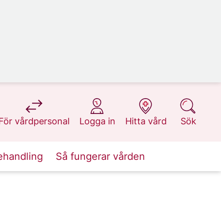
på 1177.se
på 1177.se
på 1177.se
på 1177.se
För vårdpersonal
Logga in
Hitta vård
Sök
ehandling
Så fungerar vården