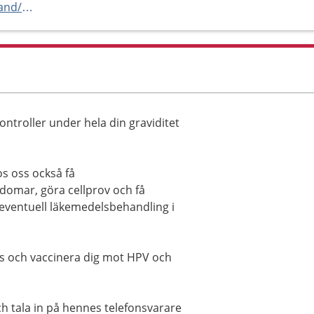
https://www.1177.se/vastmanland/kolsva-mvc
troller under hela din graviditet
s oss också få
domar, göra cellprov och få
eventuell läkemedelsbehandling i
ns och vaccinera dig mot HPV och
och tala in på hennes telefonsvarare