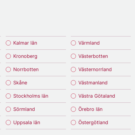
Kalmar län
Värmland
Kronoberg
Västerbotten
Norrbotten
Västernorrland
Skåne
Västmanland
Stockholms län
Västra Götaland
Sörmland
Örebro län
Uppsala län
Östergötland