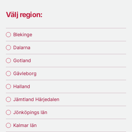
Välj region:
Blekinge
Dalarna
Gotland
Gävleborg
Halland
Jämtland Härjedalen
Jönköpings län
Kalmar län