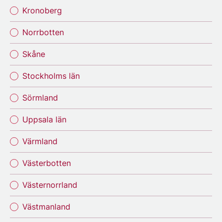
Kronoberg
Norrbotten
Skåne
Stockholms län
Sörmland
Uppsala län
Värmland
Västerbotten
Västernorrland
Västmanland