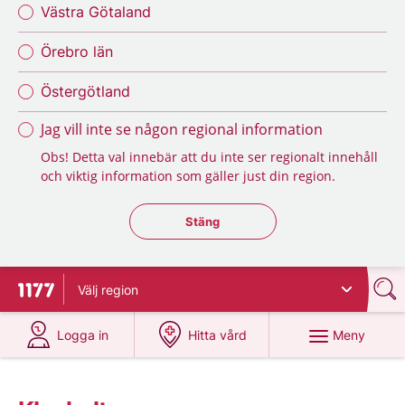
Västra Götaland
Örebro län
Östergötland
Jag vill inte se någon regional information
Obs! Detta val innebär att du inte ser regionalt innehåll
och viktig information som gäller just din region.
Stäng regionsväljaren
Stäng
Välj
region
Till startsidan för 1177
på 1177.se
på 1177.se
Meny
Logga in
Hitta vård