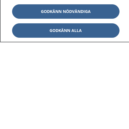
GODKÄNN NÖDVÄNDIGA
GODKÄNN ALLA