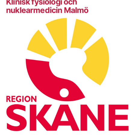
Klinisk fysiologi och
nuklearmedicin Malmö