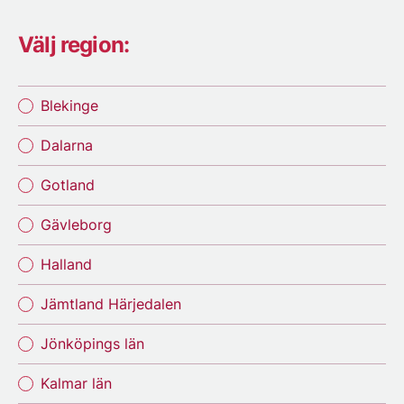
Välj region:
Blekinge
Dalarna
Gotland
Gävleborg
Halland
Jämtland Härjedalen
Jönköpings län
Kalmar län