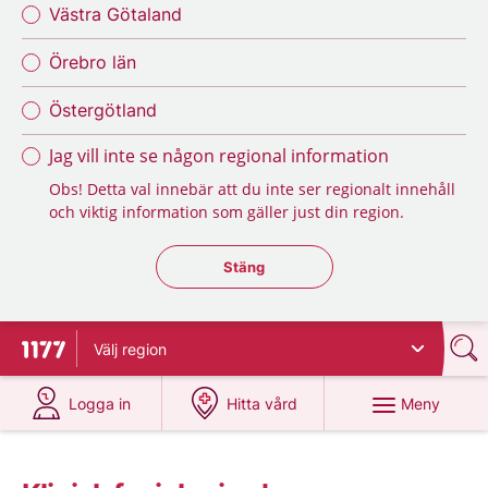
Västra Götaland
Örebro län
Östergötland
Jag vill inte se någon regional information
Obs! Detta val innebär att du inte ser regionalt innehåll
och viktig information som gäller just din region.
Stäng regionsväljaren
Stäng
Välj
region
Till startsidan för 1177
på 1177.se
på 1177.se
Meny
Logga in
Hitta vård