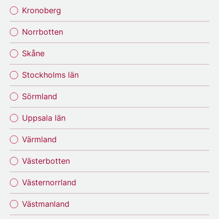
Kronoberg
Norrbotten
Skåne
Stockholms län
Sörmland
Uppsala län
Värmland
Västerbotten
Västernorrland
Västmanland