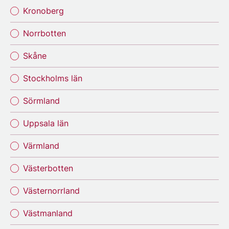
Kronoberg
Norrbotten
Skåne
Stockholms län
Sörmland
Uppsala län
Värmland
Västerbotten
Västernorrland
Västmanland