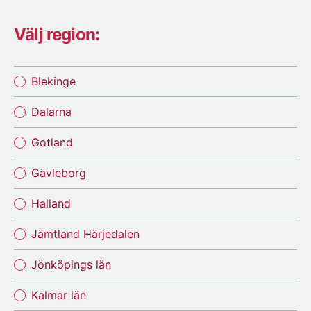
Välj region:
Blekinge
Dalarna
Gotland
Gävleborg
Halland
Jämtland Härjedalen
Jönköpings län
Kalmar län