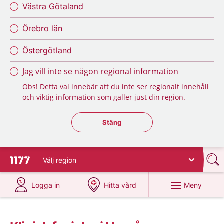
Västra Götaland
Örebro län
Östergötland
Jag vill inte se någon regional information
Obs! Detta val innebär att du inte ser regionalt innehåll
och viktig information som gäller just din region.
Stäng regionsväljaren
Stäng
Välj
region
Till startsidan för 1177
på 1177.se
på 1177.se
Meny
Logga in
Hitta vård