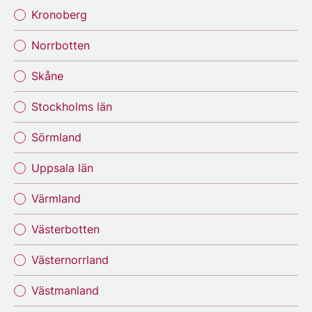
Kronoberg
Norrbotten
Skåne
Stockholms län
Sörmland
Uppsala län
Värmland
Västerbotten
Västernorrland
Västmanland