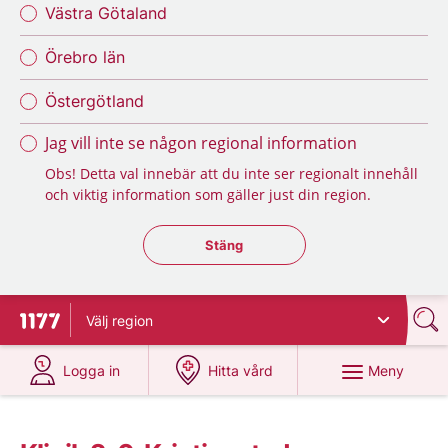
Västra Götaland
Örebro län
Östergötland
Jag vill inte se någon regional information
Obs! Detta val innebär att du inte ser regionalt innehåll
och viktig information som gäller just din region.
Stäng regionsväljaren
Stäng
Välj
region
Till startsidan för 1177
på 1177.se
på 1177.se
Meny
Logga in
Hitta vård