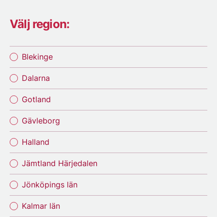
Välj region:
Blekinge
Dalarna
Gotland
Gävleborg
Halland
Jämtland Härjedalen
Jönköpings län
Kalmar län