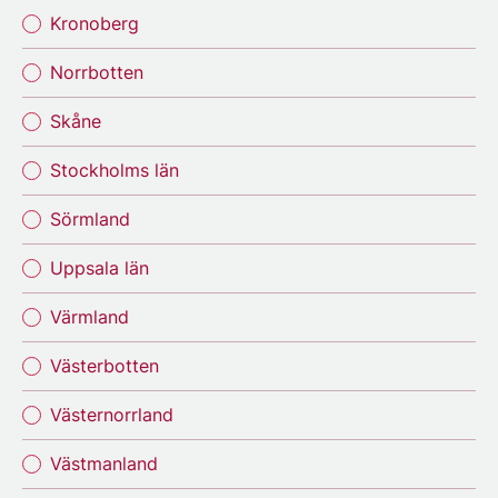
Kronoberg
Norrbotten
Skåne
Stockholms län
Sörmland
Uppsala län
Värmland
Västerbotten
Västernorrland
Västmanland