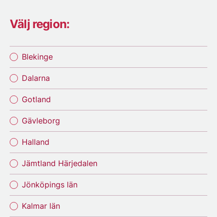
Välj region:
Blekinge
Dalarna
Gotland
Gävleborg
Halland
Jämtland Härjedalen
Jönköpings län
Kalmar län