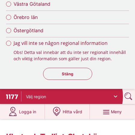
Västra Götaland
Örebro län
Östergötland
Jag vill inte se någon regional information
Obs! Detta val innebär att du inte ser regionalt innehåll
och viktig information som gäller just din region.
Stäng regionsväljaren
Stäng
Välj
region
Till startsidan för 1177
på 1177.se
på 1177.se
Meny
Logga in
Hitta vård