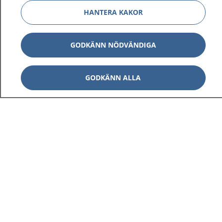
HANTERA KAKOR
GODKÄNN NÖDVÄNDIGA
GODKÄNN ALLA
1177
–
tryggt om din hälsa och vård