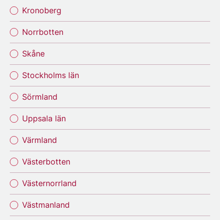
Kronoberg
Norrbotten
Skåne
Stockholms län
Sörmland
Uppsala län
Värmland
Västerbotten
Västernorrland
Västmanland