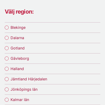
Välj region:
Blekinge
Dalarna
Gotland
Gävleborg
Halland
Jämtland Härjedalen
Jönköpings län
Kalmar län