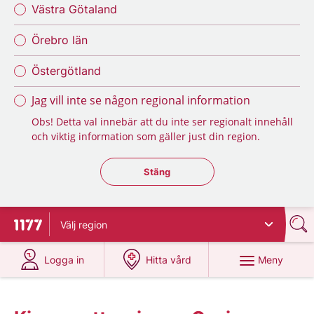
Västra Götaland
Örebro län
Östergötland
Jag vill inte se någon regional information
Obs! Detta val innebär att du inte ser regionalt innehåll
och viktig information som gäller just din region.
Stäng regionsväljaren
Stäng
Välj
region
Till startsidan för 1177
på 1177.se
på 1177.se
Meny
Logga in
Hitta vård