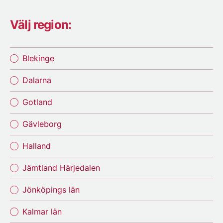
Välj region:
Blekinge
Dalarna
Gotland
Gävleborg
Halland
Jämtland Härjedalen
Jönköpings län
Kalmar län