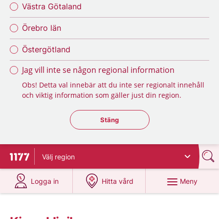
Västra Götaland
Örebro län
Östergötland
Jag vill inte se någon regional information
Obs! Detta val innebär att du inte ser regionalt innehåll
och viktig information som gäller just din region.
Stäng regionsväljaren
Stäng
Välj
region
Till startsidan för 1177
på 1177.se
på 1177.se
Meny
Logga in
Hitta vård