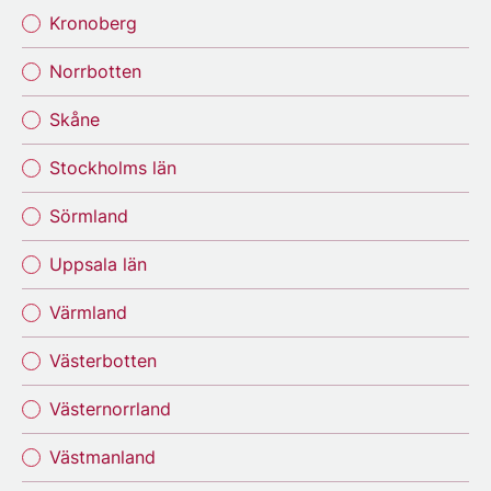
Kronoberg
Norrbotten
Skåne
Stockholms län
Sörmland
Uppsala län
Värmland
Västerbotten
Västernorrland
Västmanland