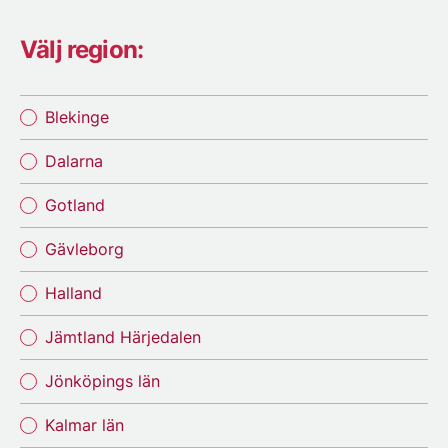
Välj region:
Blekinge
Dalarna
Gotland
Gävleborg
Halland
Jämtland Härjedalen
Jönköpings län
Kalmar län