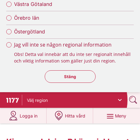
Västra Götaland
Örebro län
Östergötland
Jag vill inte se någon regional information
Obs! Detta val innebär att du inte ser regionalt innehåll
och viktig information som gäller just din region.
Stäng regionsväljaren
Stäng
Välj
region
Till startsidan för 1177
på 1177.se
på 1177.se
Meny
Logga in
Hitta vård