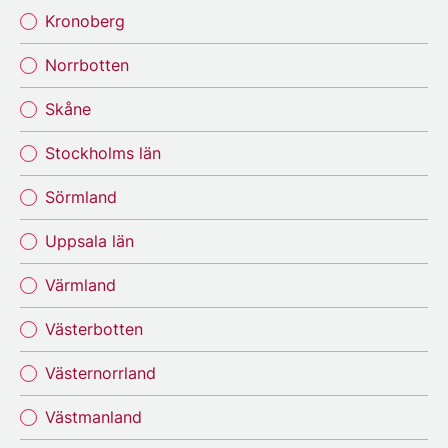
Kronoberg
Norrbotten
Skåne
Stockholms län
Sörmland
Uppsala län
Värmland
Västerbotten
Västernorrland
Västmanland