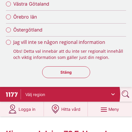
Västra Götaland
Örebro län
Östergötland
Jag vill inte se någon regional information
Obs! Detta val innebär att du inte ser regionalt innehåll
och viktig information som gäller just din region.
Stäng regionsväljaren
Stäng
Välj
region
Till startsidan för 1177
på 1177.se
på 1177.se
Meny
Logga in
Hitta vård