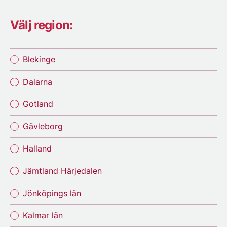
Välj region:
Blekinge
Dalarna
Gotland
Gävleborg
Halland
Jämtland Härjedalen
Jönköpings län
Kalmar län