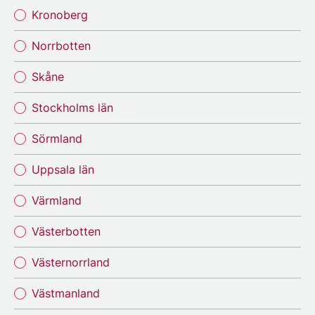
Kronoberg
Norrbotten
Skåne
Stockholms län
Sörmland
Uppsala län
Värmland
Västerbotten
Västernorrland
Västmanland