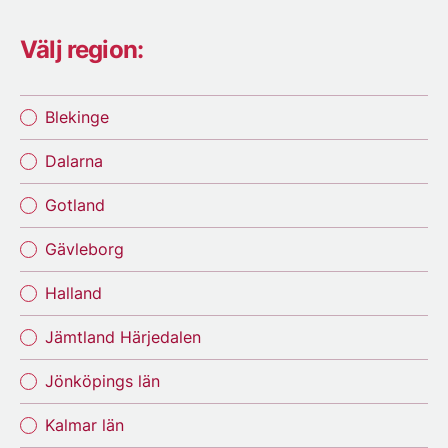
Välj region:
Blekinge
Dalarna
Gotland
Gävleborg
Halland
Jämtland Härjedalen
Jönköpings län
Kalmar län