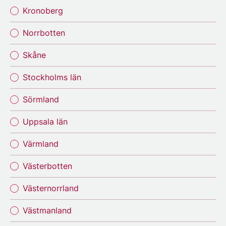
Kronoberg
Norrbotten
Skåne
Stockholms län
Sörmland
Uppsala län
Värmland
Västerbotten
Västernorrland
Västmanland