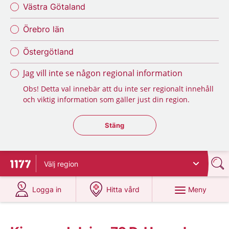
Västra Götaland
Örebro län
Östergötland
Jag vill inte se någon regional information
Obs! Detta val innebär att du inte ser regionalt innehåll
och viktig information som gäller just din region.
Stäng regionsväljaren
Stäng
Välj
region
Till startsidan för 1177
på 1177.se
på 1177.se
Meny
Logga in
Hitta vård