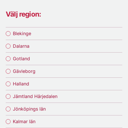
Välj region:
Blekinge
Dalarna
Gotland
Gävleborg
Halland
Jämtland Härjedalen
Jönköpings län
Kalmar län