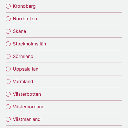
Kronoberg
Norrbotten
Skåne
Stockholms län
Sörmland
Uppsala län
Värmland
Västerbotten
Västernorrland
Västmanland