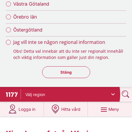
Västra Götaland
Örebro län
Östergötland
Jag vill inte se någon regional information
Obs! Detta val innebär att du inte ser regionalt innehåll
och viktig information som gäller just din region.
Stäng regionsväljaren
Stäng
Välj
region
Till startsidan för 1177
på 1177.se
på 1177.se
Meny
Logga in
Hitta vård