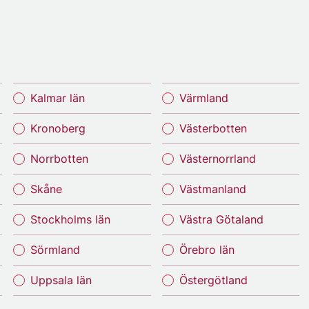
Kalmar län
Värmland
Kronoberg
Västerbotten
Norrbotten
Västernorrland
Skåne
Västmanland
Stockholms län
Västra Götaland
Sörmland
Örebro län
Uppsala län
Östergötland