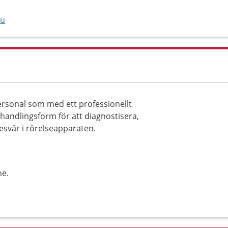
nu
ersonal som med ett professionellt
andlingsform för att diagnostisera,
svär i rörelseapparaten.
ne.