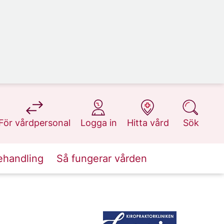
på 1177.se
på 1177.se
på 1177.se
på 1177.se
För vårdpersonal
Logga in
Hitta vård
Sök
ehandling
Så fungerar vården