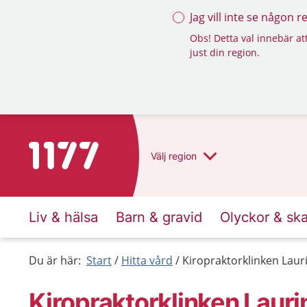
Jag vill inte se någon 
Obs! Detta val innebär att
just din region.
Till startsidan för 1177
Välj
region
Liv & hälsa
Barn & gravid
Olyckor & sk
Du är här:
Start
Hitta vård
Kiropraktorklinken Laur
Kiropraktorklinken Lauri