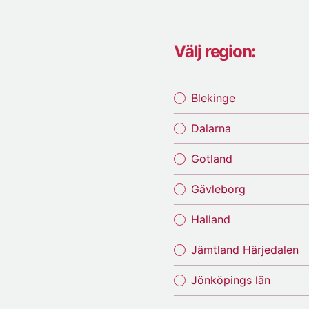
Välj region:
Blekinge
Dalarna
Gotland
Gävleborg
Halland
Jämtland Härjedalen
Jönköpings län