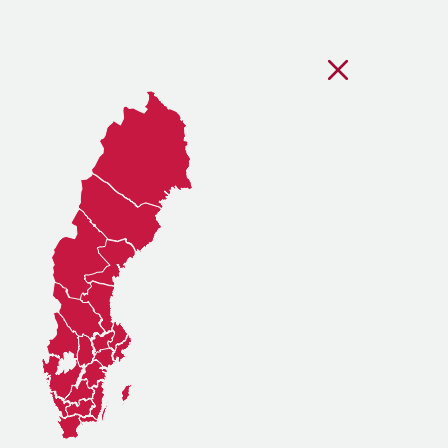
Stäng regionsvälj