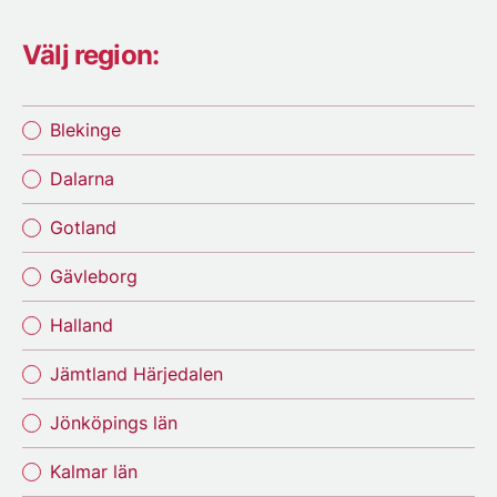
Välj region:
Blekinge
Dalarna
Gotland
Gävleborg
Halland
Jämtland Härjedalen
Jönköpings län
Kalmar län