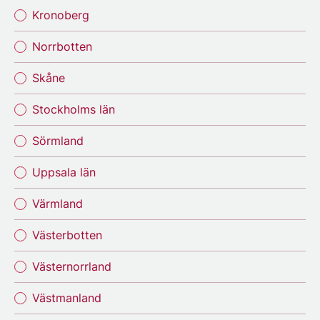
Kronoberg
Norrbotten
Skåne
Stockholms län
Sörmland
Uppsala län
Värmland
Västerbotten
Västernorrland
Västmanland