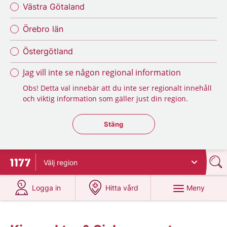
Västra Götaland
Örebro län
Östergötland
Jag vill inte se någon regional information
Obs! Detta val innebär att du inte ser regionalt innehåll
och viktig information som gäller just din region.
Stäng regionsväljaren
Stäng
Välj
region
Till startsidan för 1177
på 1177.se
på 1177.se
Meny
Logga in
Hitta vård