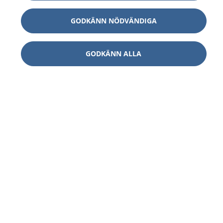
GODKÄNN NÖDVÄNDIGA
GODKÄNN ALLA
1177
–
tryggt om din hälsa och vård