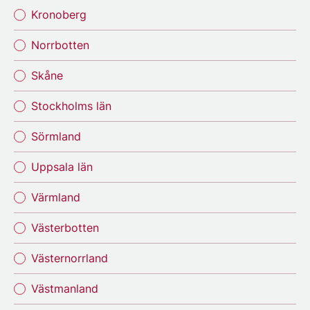
Kronoberg
Norrbotten
Skåne
Stockholms län
Sörmland
Uppsala län
Värmland
Västerbotten
Västernorrland
Västmanland