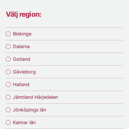
Välj region:
Blekinge
Dalarna
Gotland
Gävleborg
Halland
Jämtland Härjedalen
Jönköpings län
Kalmar län