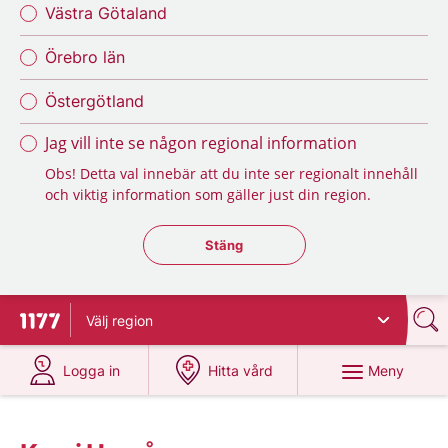
Västra Götaland
Örebro län
Östergötland
Jag vill inte se någon regional information
Obs! Detta val innebär att du inte ser regionalt innehåll
och viktig information som gäller just din region.
Stäng regionsväljaren
Stäng
Välj
region
Till startsidan för 1177
på 1177.se
på 1177.se
Meny
Logga in
Hitta vård