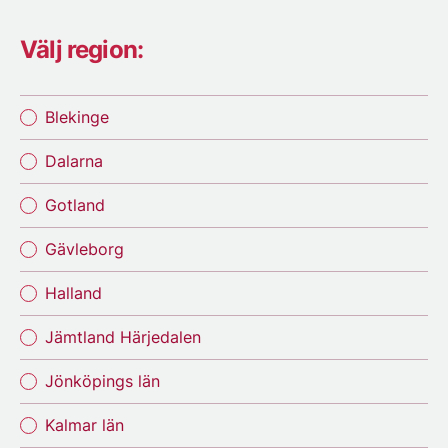
Välj region:
Blekinge
Dalarna
Gotland
Gävleborg
Halland
Jämtland Härjedalen
Jönköpings län
Kalmar län