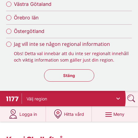
Västra Götaland
Örebro län
Östergötland
Jag vill inte se någon regional information
Obs! Detta val innebär att du inte ser regionalt innehåll
och viktig information som gäller just din region.
Stäng regionsväljaren
Stäng
Välj
region
Till startsidan för 1177
på 1177.se
på 1177.se
Meny
Logga in
Hitta vård