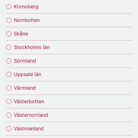
Kronoberg
Norrbotten
Skåne
Stockholms län
Sörmland
Uppsala län
Värmland
Västerbotten
Västernorrland
Västmanland