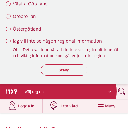
Västra Götaland
Örebro län
Östergötland
Jag vill inte se någon regional information
Obs! Detta val innebär att du inte ser regionalt innehåll
och viktig information som gäller just din region.
Stäng regionsväljaren
Stäng
Välj
region
Till startsidan för 1177
på 1177.se
på 1177.se
Meny
Logga in
Hitta vård