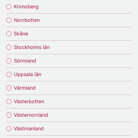
Kronoberg
Norrbotten
Skåne
Stockholms län
Sörmland
Uppsala län
Värmland
Västerbotten
Västernorrland
Västmanland