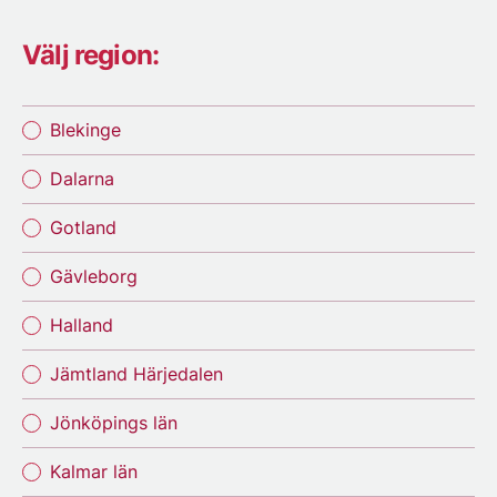
Välj region:
Blekinge
Dalarna
Gotland
Gävleborg
Halland
Jämtland Härjedalen
Jönköpings län
Kalmar län