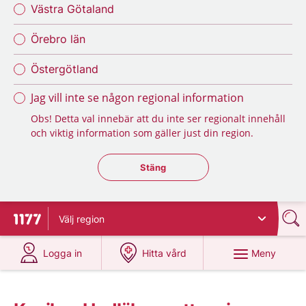
Västra Götaland
Örebro län
Östergötland
Jag vill inte se någon regional information
Obs! Detta val innebär att du inte ser regionalt innehåll
och viktig information som gäller just din region.
Stäng regionsväljaren
Stäng
Välj
region
Till startsidan för 1177
på 1177.se
på 1177.se
Meny
Logga in
Hitta vård