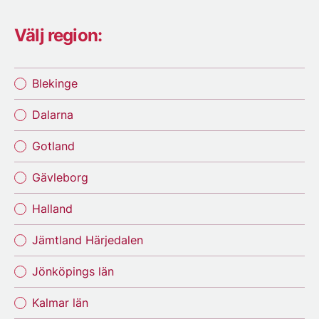
Välj region:
Blekinge
Dalarna
Gotland
Gävleborg
Halland
Jämtland Härjedalen
Jönköpings län
Kalmar län