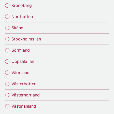
Kronoberg
Norrbotten
Skåne
Stockholms län
Sörmland
Uppsala län
Värmland
Västerbotten
Västernorrland
Västmanland