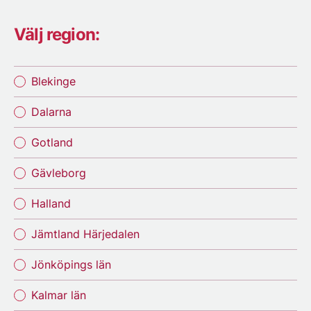
Välj region:
Blekinge
Dalarna
Gotland
Gävleborg
Halland
Jämtland Härjedalen
Jönköpings län
Kalmar län