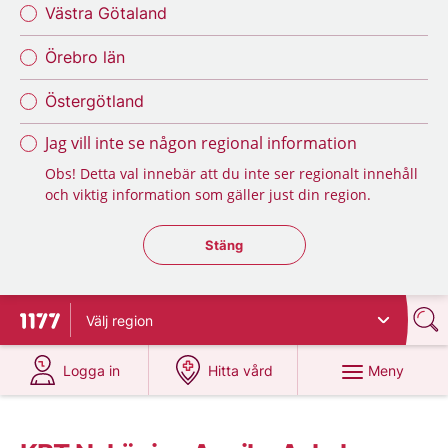
Västra Götaland
Örebro län
Östergötland
Jag vill inte se någon regional information
Obs! Detta val innebär att du inte ser regionalt innehåll
och viktig information som gäller just din region.
Stäng regionsväljaren
Stäng
Välj
region
Till startsidan för 1177
på 1177.se
på 1177.se
Meny
Logga in
Hitta vård