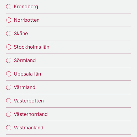
Kronoberg
Norrbotten
Skåne
Stockholms län
Sörmland
Uppsala län
Värmland
Västerbotten
Västernorrland
Västmanland