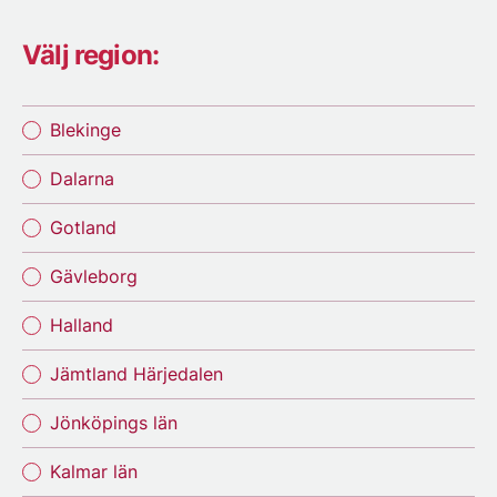
Välj region:
Blekinge
Dalarna
Gotland
Gävleborg
Halland
Jämtland Härjedalen
Jönköpings län
Kalmar län