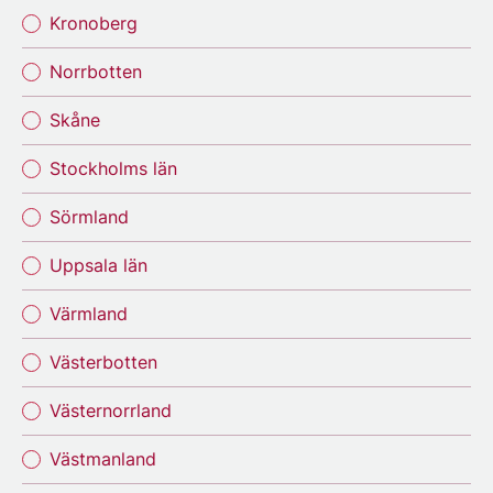
Kronoberg
Norrbotten
Skåne
Stockholms län
Sörmland
Uppsala län
Värmland
Västerbotten
Västernorrland
Västmanland