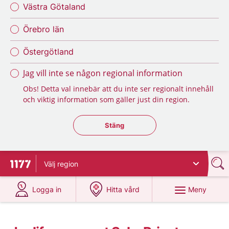
Västra Götaland
Örebro län
Östergötland
Jag vill inte se någon regional information
Obs! Detta val innebär att du inte ser regionalt innehåll
och viktig information som gäller just din region.
Stäng regionsväljaren
Stäng
Välj
region
Till startsidan för 1177
på 1177.se
på 1177.se
Meny
Logga in
Hitta vård