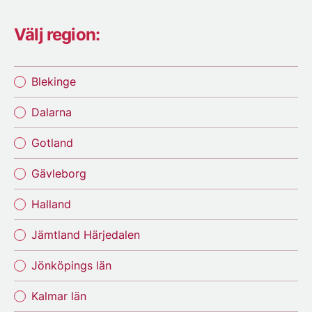
Välj region:
Blekinge
Dalarna
Gotland
Gävleborg
Halland
Jämtland Härjedalen
Jönköpings län
Kalmar län