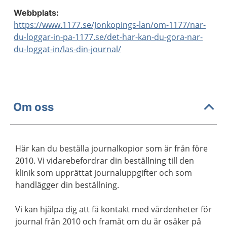
Webbplats:
https://www.1177.se/Jonkopings-lan/om-1177/nar-
du-loggar-in-pa-1177.se/det-har-kan-du-gora-nar-
du-loggat-in/las-din-journal/
Om oss
Här kan du beställa journalkopior som är från före
2010. Vi vidarebefordrar din beställning till den
klinik som upprättat journaluppgifter och som
handlägger din beställning.
Vi kan hjälpa dig att få kontakt med vårdenheter för
journal från 2010 och framåt om du är osäker på