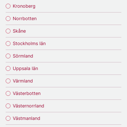
Kronoberg
Norrbotten
Skåne
Stockholms län
Sörmland
Uppsala län
Värmland
Västerbotten
Västernorrland
Västmanland