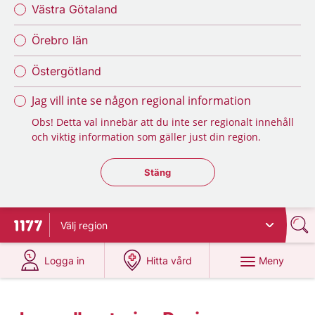
Västra Götaland
Örebro län
Östergötland
Jag vill inte se någon regional information
Obs! Detta val innebär att du inte ser regionalt innehåll
och viktig information som gäller just din region.
Stäng regionsväljaren
Stäng
Välj
region
Till startsidan för 1177
på 1177.se
på 1177.se
Meny
Logga in
Hitta vård