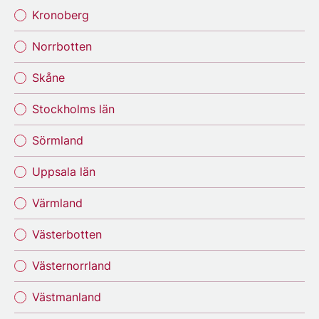
Kronoberg
Norrbotten
Skåne
Stockholms län
Sörmland
Uppsala län
Värmland
Västerbotten
Västernorrland
Västmanland