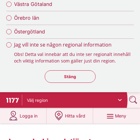
Västra Götaland
Örebro län
Östergötland
Jag vill inte se någon regional information
Obs! Detta val innebär att du inte ser regionalt innehåll
och viktig information som gäller just din region.
Stäng regionsväljaren
Stäng
Välj
region
Till startsidan för 1177
på 1177.se
på 1177.se
Meny
Logga in
Hitta vård