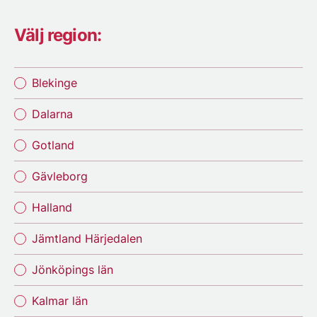
Välj region:
Blekinge
Dalarna
Gotland
Gävleborg
Halland
Jämtland Härjedalen
Jönköpings län
Kalmar län