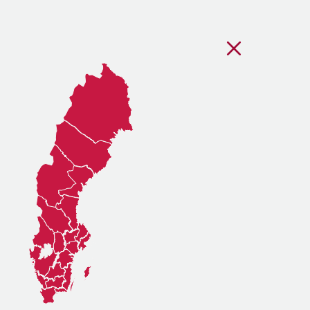
Stäng regionsvälj