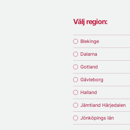
Välj region:
Blekinge
Dalarna
Gotland
Gävleborg
Halland
Jämtland Härjedalen
Jönköpings län