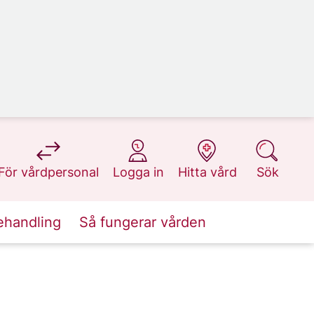
på 1177.se
på 1177.se
på 1177.se
på 1177.se
För vårdpersonal
Logga in
Hitta vård
Sök
ehandling
Så fungerar vården