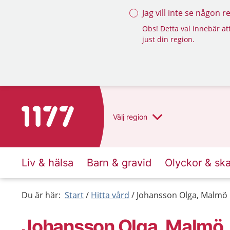
Jag vill inte se någon 
Obs! Detta val innebär att
just din region.
Till startsidan för 1177
Välj
region
Liv & hälsa
Barn & gravid
Olyckor & sk
Du är här:
Start
Hitta vård
Johansson Olga, Malmö
Johansson Olga, Malmö