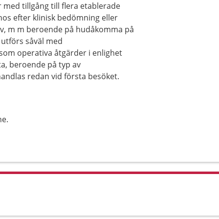
ed tillgång till flera etablerade
nos efter klinisk bedömning eller
rov, m m beroende på hudåkomma på
n utförs såväl med
om operativa åtgärder i enlighet
a, beroende på typ av
andlas redan vid första besöket.
ne.