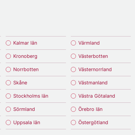
Kalmar län
Värmland
Kronoberg
Västerbotten
Norrbotten
Västernorrland
Skåne
Västmanland
Stockholms län
Västra Götaland
Sörmland
Örebro län
Uppsala län
Östergötland