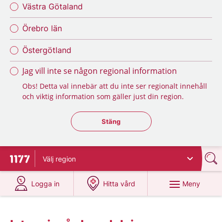
Västra Götaland
Örebro län
Östergötland
Jag vill inte se någon regional information
Obs! Detta val innebär att du inte ser regionalt innehåll
och viktig information som gäller just din region.
Stäng regionsväljaren
Stäng
Välj
region
Till startsidan för 1177
på 1177.se
på 1177.se
Meny
Logga in
Hitta vård