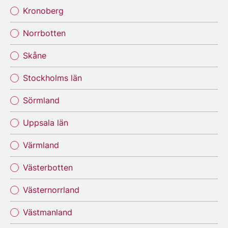
Kronoberg
Norrbotten
Skåne
Stockholms län
Sörmland
Uppsala län
Värmland
Västerbotten
Västernorrland
Västmanland