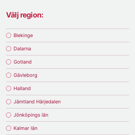
Välj region:
Blekinge
Dalarna
Gotland
Gävleborg
Halland
Jämtland Härjedalen
Jönköpings län
Kalmar län