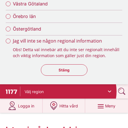
Västra Götaland
Örebro län
Östergötland
Jag vill inte se någon regional information
Obs! Detta val innebär att du inte ser regionalt innehåll
och viktig information som gäller just din region.
Stäng regionsväljaren
Stäng
Välj
region
Till startsidan för 1177
på 1177.se
på 1177.se
Meny
Logga in
Hitta vård