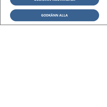
GODKÄNN ALLA
1177
–
tryggt om din hälsa och vård
På 1177.se får du råd om hälsa och information om
sjukdomar och vilka mottagningar du kan kontakta.