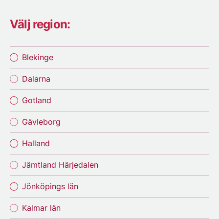
Välj region:
Blekinge
Dalarna
Gotland
Gävleborg
Halland
Jämtland Härjedalen
Jönköpings län
Kalmar län