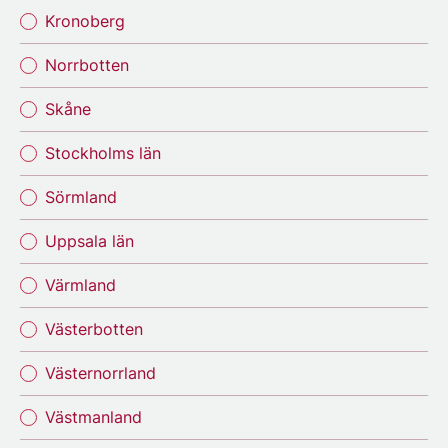
Kronoberg
Norrbotten
Skåne
Stockholms län
Sörmland
Uppsala län
Värmland
Västerbotten
Västernorrland
Västmanland