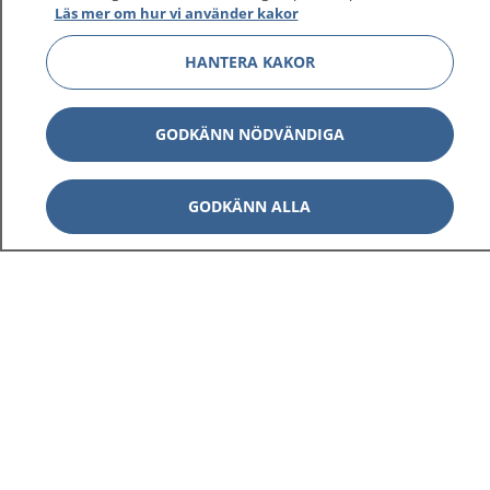
Läs mer om hur vi använder kakor
HANTERA KAKOR
GODKÄNN NÖDVÄNDIGA
GODKÄNN ALLA
1177
–
tryggt om din hälsa och vård
På 1177.se får du råd om hälsa och information om