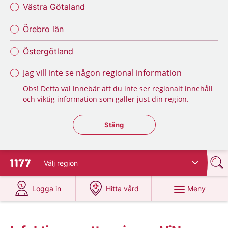
Västra Götaland
Örebro län
Östergötland
Jag vill inte se någon regional information
Obs! Detta val innebär att du inte ser regionalt innehåll
och viktig information som gäller just din region.
Stäng regionsväljaren
Stäng
Välj
region
Till startsidan för 1177
på 1177.se
på 1177.se
Meny
Logga in
Hitta vård