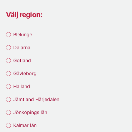
Välj region:
Blekinge
Dalarna
Gotland
Gävleborg
Halland
Jämtland Härjedalen
Jönköpings län
Kalmar län