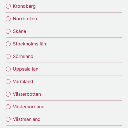
Kronoberg
Norrbotten
Skåne
Stockholms län
Sörmland
Uppsala län
Värmland
Västerbotten
Västernorrland
Västmanland