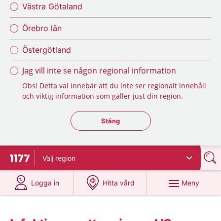
Västra Götaland
Örebro län
Östergötland
Jag vill inte se någon regional information
Obs! Detta val innebär att du inte ser regionalt innehåll
och viktig information som gäller just din region.
Stäng regionsväljaren
Stäng
Välj
region
Till startsidan för 1177
på 1177.se
på 1177.se
Meny
Logga in
Hitta vård