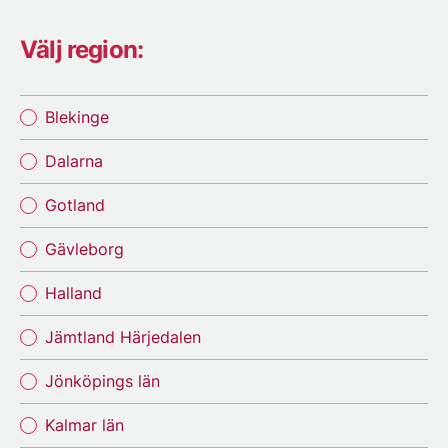
Välj region:
Blekinge
Dalarna
Gotland
Gävleborg
Halland
Jämtland Härjedalen
Jönköpings län
Kalmar län