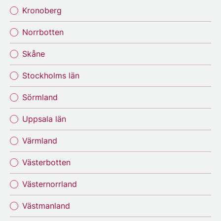
Kronoberg
Norrbotten
Skåne
Stockholms län
Sörmland
Uppsala län
Värmland
Västerbotten
Västernorrland
Västmanland