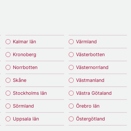
Kalmar län
Värmland
Kronoberg
Västerbotten
Norrbotten
Västernorrland
Skåne
Västmanland
Stockholms län
Västra Götaland
Sörmland
Örebro län
Uppsala län
Östergötland