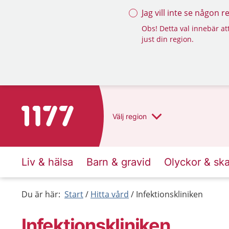
Jag vill inte se någon 
Obs! Detta val innebär att
just din region.
Till startsidan för 1177
Välj
region
Liv & hälsa
Barn & gravid
Olyckor & sk
Du är här:
Start
Hitta vård
Infektionskliniken
Infektionskliniken