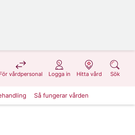
på 1177.se
på 1177.se
på 1177.se
på 1177.se
För vårdpersonal
Logga in
Hitta vård
Sök
ehandling
Så fungerar vården