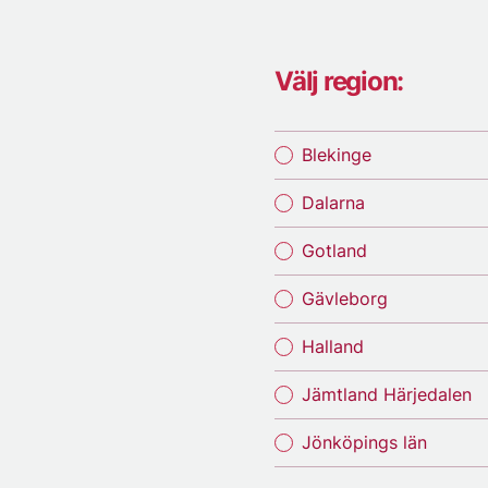
Välj region:
Blekinge
Dalarna
Gotland
Gävleborg
Halland
Jämtland Härjedalen
Jönköpings län