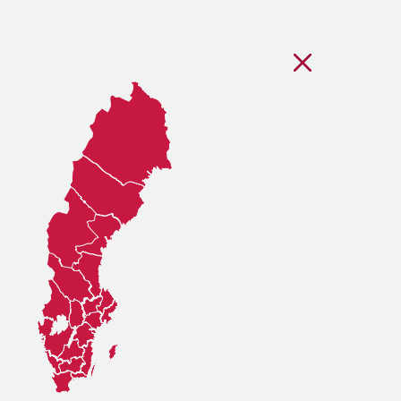
Stäng regionsvälj