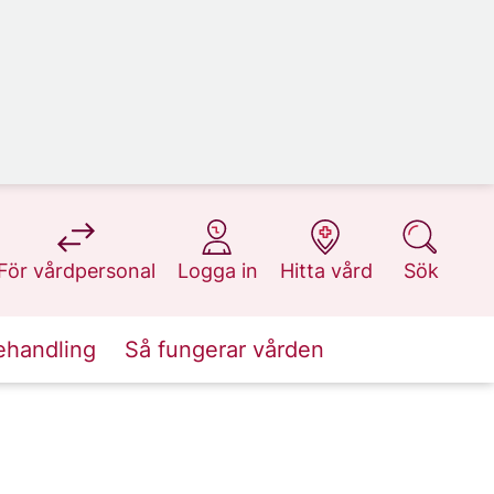
på 1177.se
på 1177.se
på 1177.se
på 1177.se
För vårdpersonal
Logga in
Hitta vård
Sök
ehandling
Så fungerar vården