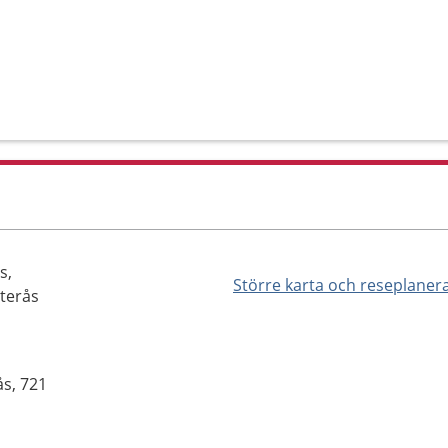
s,
Större karta och reseplaner
sterås
s, 721