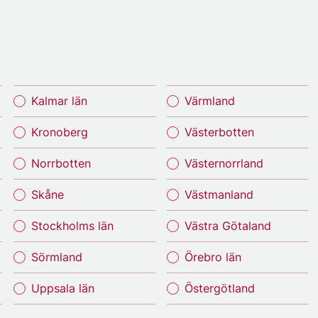
Kalmar län
Värmland
Kronoberg
Västerbotten
Norrbotten
Västernorrland
Skåne
Västmanland
Stockholms län
Västra Götaland
Sörmland
Örebro län
Uppsala län
Östergötland