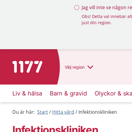
Jag vill inte se någon 
Obs! Detta val innebär att
just din region.
Till startsidan för 1177
Välj
region
Liv & hälsa
Barn & gravid
Olyckor & sk
Du är här:
Start
Hitta vård
Infektionskliniken
Infektionskliniken