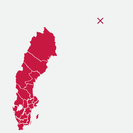
Stäng regionsvälj