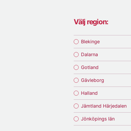
Välj region:
Blekinge
Dalarna
Gotland
Gävleborg
Halland
Jämtland Härjedalen
Jönköpings län